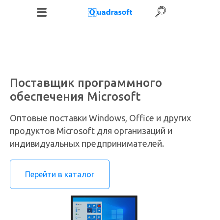
+7 (495) 120-06-52
Поставщик программного
+7 (987) 186-71-83
обеспечения Microsoft
Оптовые поставки Windows, Office и других
продуктов Microsoft для организаций и
индивидуальных предпринимателей.
Перейти в каталог